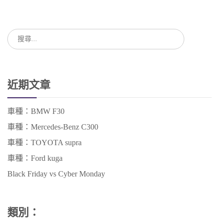
近期文章
車種：BMW F30
車種：Mercedes-Benz C300
車種：TOYOTA supra
車種：Ford kuga
Black Friday vs Cyber Monday
類別：