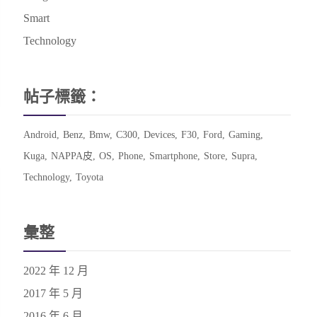
Smart
Technology
帖子標籤：
Android
Benz
Bmw
C300
Devices
F30
Ford
Gaming
Kuga
NAPPA皮
OS
Phone
Smartphone
Store
Supra
Technology
Toyota
彙整
2022 年 12 月
2017 年 5 月
2016 年 6 月