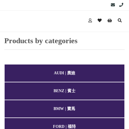
Products by categories
AUDI | 奧迪
BENZ | 賓士
BMW | 寶馬
FORD | 福特