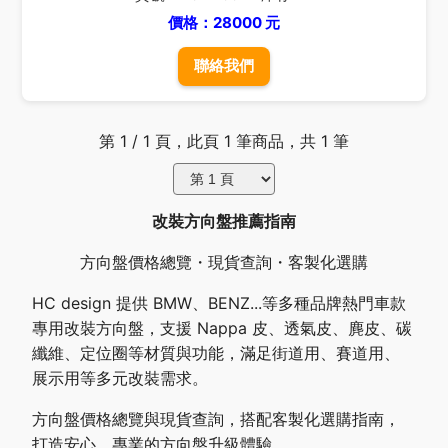
價格：28000 元
聯絡我們
第 1 / 1 頁，此頁 1 筆商品，共 1 筆
改裝方向盤推薦指南
方向盤價格總覽・現貨查詢・客製化選購
HC design 提供 BMW、BENZ...等多種品牌熱門車款
專用改裝方向盤，支援 Nappa 皮、透氣皮、麂皮、碳
纖維、定位圈等材質與功能，滿足街道用、賽道用、
展示用等多元改裝需求。
方向盤價格總覽與現貨查詢，搭配客製化選購指南，
打造安心、專業的方向盤升級體驗。